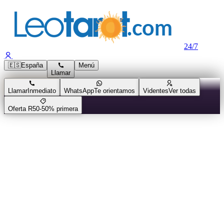
24/7
🇪🇸
España
Menú
Llamar
Llamar
Inmediato
WhatsApp
Te orientamos
Videntes
Ver todas
Oferta R50
-50% primera