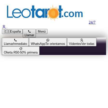
24/7
🇪🇸
España
Menú
Llamar
Llamar
Inmediato
WhatsApp
Te orientamos
Videntes
Ver todas
Oferta R50
-50% primera