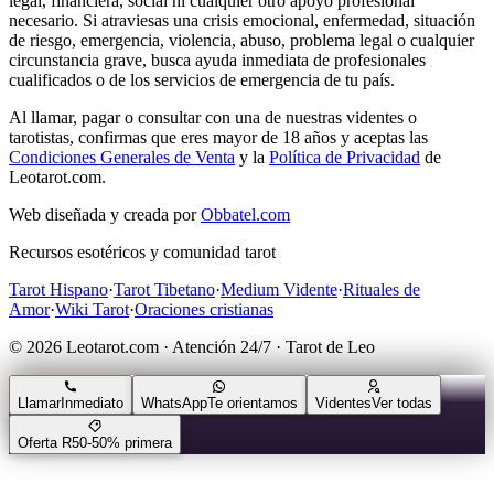
legal, financiera, social ni cualquier otro apoyo profesional
necesario. Si atraviesas una crisis emocional, enfermedad, situación
de riesgo, emergencia, violencia, abuso, problema legal o cualquier
circunstancia grave, busca ayuda inmediata de profesionales
cualificados o de los servicios de emergencia de tu país.
Al llamar, pagar o consultar con una de nuestras videntes o
tarotistas, confirmas que eres mayor de 18 años y aceptas las
Condiciones Generales de Venta
y la
Política de Privacidad
de
Leotarot.com.
Web diseñada y creada por
Obbatel.com
Recursos esotéricos y comunidad tarot
Tarot Hispano
·
Tarot Tibetano
·
Medium Vidente
·
Rituales de
Amor
·
Wiki Tarot
·
Oraciones cristianas
© 2026 Leotarot.com · Atención 24/7 · Tarot de Leo
Llamar
Inmediato
WhatsApp
Te orientamos
Videntes
Ver todas
Oferta R50
-50% primera