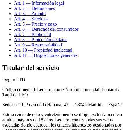
Art. 1 — Información legal
Art. 2 — Definiciones
Art. 3 — Ámbito
Art. 4 — Servicios
Art. 5 — Precio y pago
Art. 6 — Derechos del consumidor
Art. 7 — Publicidad
Art. 8 — Protección de datos
Art. 9 — Responsabilidad
Art. 10 — Propiedad intelectual
Art. 11 — Disposiciones generales
Titular del servicio
Oggun LTD
Código comercial: Leotarot.com · Nombre comercial: Leotarot /
Tarot de LEO
Sede social: Paseo de la Habana, 45 — 28045 Madrid — España
Este servicio de ocio y entretenimiento se dirige exclusivamente a
adultos mayores de 18 años. Leotarot.com, y todas sus webs
asociadas donde aparecen los enlaces hipertextos gestionadas por