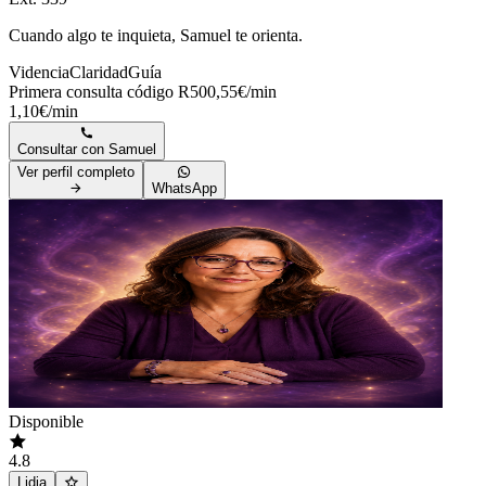
Cuando algo te inquieta, Samuel te orienta.
Videncia
Claridad
Guía
Primera consulta código R50
0,55€/min
1,10€/min
Consultar con
Samuel
Ver perfil completo
WhatsApp
Disponible
4.8
Lidia