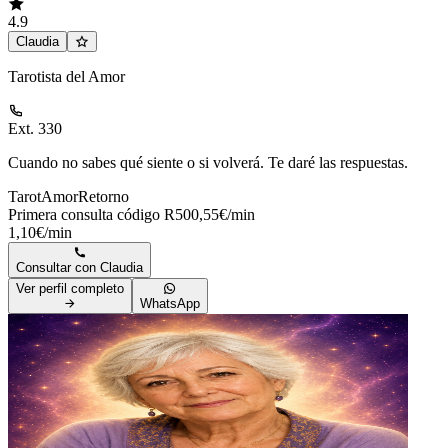
4.9
Claudia
Tarotista del Amor
Ext. 330
Cuando no sabes qué siente o si volverá. Te daré las respuestas.
Tarot
Amor
Retorno
Primera consulta código R50
0,55€/min
1,10€/min
Consultar con
Claudia
Ver perfil completo
WhatsApp