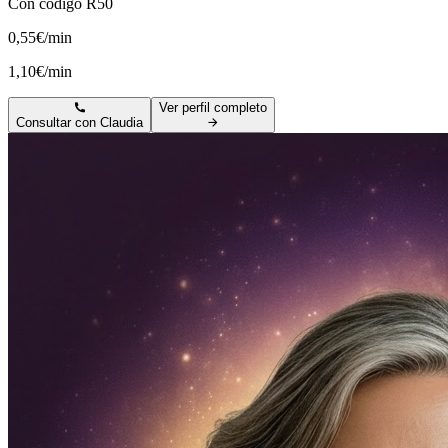
Con código R50
0,55€/min
1,10€/min
Ver perfil completo
Consultar con
Claudia