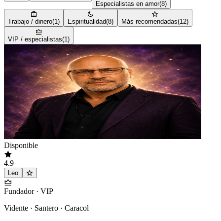
Especialistas en amor
(
8
)
Trabajo / dinero
(
1
)
Espiritualidad
(
8
)
Más recomendadas
(
12
)
VIP / especialistas
(
1
)
Disponible
4.9
Leo
Fundador · VIP
Vidente · Santero · Caracol