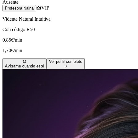
Ausente
VIP
Profesora Naina
Vidente Natural Intuitiva
Con código R50
0,85€/min
1,70€/min
Ver perfil completo
Avísame cuando esté