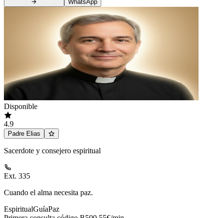
WhatsApp
Disponible
4.9
Padre Elias
Sacerdote y consejero espiritual
Ext. 335
Cuando el alma necesita paz.
Espiritual
Guía
Paz
Primera consulta código R50
0,55€/min