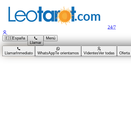
24/7
🇪🇸
España
Menú
Llamar
Llamar
Inmediato
WhatsApp
Te orientamos
Videntes
Ver todas
Oferta