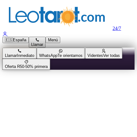
24/7
🇪🇸
España
Menú
Llamar
Llamar
Inmediato
WhatsApp
Te orientamos
Videntes
Ver todas
Oferta R50
-50% primera