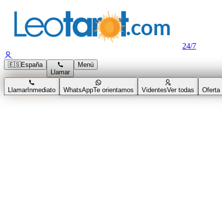
24/7
🇪🇸
España
Menú
Llamar
Llamar
Inmediato
WhatsApp
Te orientamos
Videntes
Ver todas
Oferta