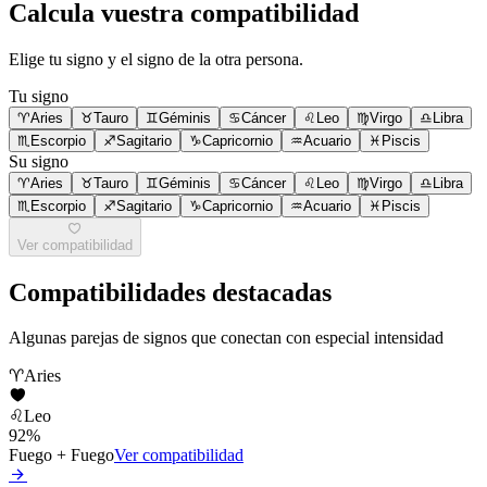
Calcula vuestra compatibilidad
Elige tu signo y el signo de la otra persona.
Tu signo
♈
Aries
♉
Tauro
♊
Géminis
♋
Cáncer
♌
Leo
♍
Virgo
♎
Libra
♏
Escorpio
♐
Sagitario
♑
Capricornio
♒
Acuario
♓
Piscis
Su signo
♈
Aries
♉
Tauro
♊
Géminis
♋
Cáncer
♌
Leo
♍
Virgo
♎
Libra
♏
Escorpio
♐
Sagitario
♑
Capricornio
♒
Acuario
♓
Piscis
Ver compatibilidad
Compatibilidades destacadas
Algunas parejas de signos que conectan con especial intensidad
♈
Aries
♌
Leo
92
%
Fuego
+
Fuego
Ver compatibilidad