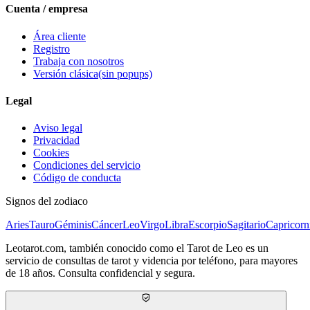
Cuenta / empresa
Área cliente
Registro
Trabaja con nosotros
Versión clásica
(sin popups)
Legal
Aviso legal
Privacidad
Cookies
Condiciones del servicio
Código de conducta
Signos del zodiaco
Aries
Tauro
Géminis
Cáncer
Leo
Virgo
Libra
Escorpio
Sagitario
Capricorn
Leotarot.com, también conocido como el Tarot de Leo es un
servicio de consultas de tarot y videncia por teléfono, para mayores
de 18 años. Consulta confidencial y segura.