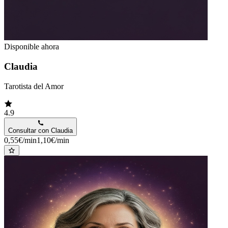
Disponible ahora
Claudia
Tarotista del Amor
4.9
Consultar con
Claudia
0,55€/min
1,10€/min