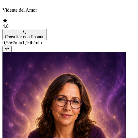
Vidente del Amor
4.8
Consultar con
Rosario
0,55€/min
1,10€/min