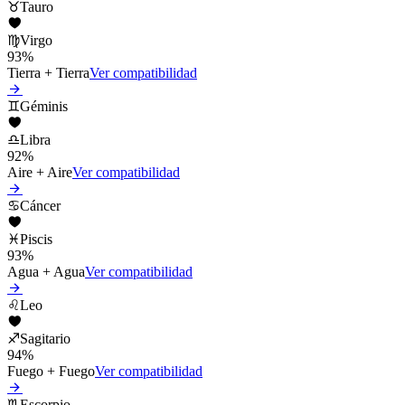
♉
Tauro
♍
Virgo
93
%
Tierra
+
Tierra
Ver compatibilidad
♊
Géminis
♎
Libra
92
%
Aire
+
Aire
Ver compatibilidad
♋
Cáncer
♓
Piscis
93
%
Agua
+
Agua
Ver compatibilidad
♌
Leo
♐
Sagitario
94
%
Fuego
+
Fuego
Ver compatibilidad
♏
Escorpio